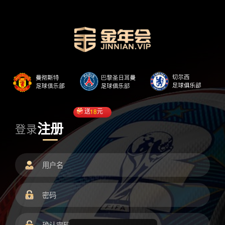
送
18
元
注册
登录